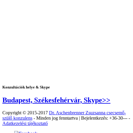
Konzultációk helye & Skype
Budapest, Székesfehérvár, Skype>>
Copyright © 2015-2017
Dr. Aschenbrenner Zsuzsanna csecsemő-
szülő konzulens
- Minden jog fenntartva | Bejelentkezés: +36‐30‐-- -
Adatkezelési tájékoztató