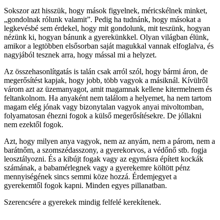
Sokszor azt hisszük, hogy mások figyelnek, méricskélnek minket,
„gondolnak rólunk valamit”. Pedig ha tudnánk, hogy másokat a
legkevésbé sem érdekel, hogy mit gondolunk, mit teszünk, hogyan
nézünk ki, hogyan bánunk a gyerekünkkel. Olyan világban élünk,
amikor a legtöbben elsősorban saját magukkal vannak elfoglalva, és
nagyjából tesznek arra, hogy mással mi a helyzet.
Az összehasonlítgatás is talán csak arról szól, hogy bármi áron, de
megerősítést kapjak, hogy jobb, több vagyok a másiknál. Kívülről
várom azt az üzemanyagot, amit magamnak kellene kitermelnem és
feltankolnom. Ha anyaként nem találom a helyemet, ha nem tartom
magam elég jónak vagy bizonytalan vagyok anyai mivoltomban,
folyamatosan éhezni fogok a külső megerősítésekre. De jóllakni
nem ezektől fogok.
Azt, hogy milyen anya vagyok, nem az anyám, nem a párom, nem a
barátnőm, a szomszédasszony, a gyerekorvos, a védőnő stb. fogja
leosztályozni. És a kibújt fogak vagy az egymásra épített kockák
számának, a babamérlegnek vagy a gyerekemre költött pénz
mennyiségének sincs semmi köze hozzá. Érdemjegyet a
gyerekemtől fogok kapni. Minden egyes pillanatban.
Szerencsére a gyerekek mindig felfelé kerekítenek.