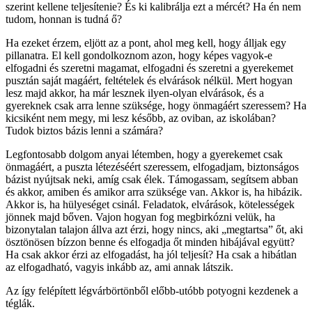
szerint kellene teljesítenie? És ki kalibrálja ezt a mércét? Ha én nem
tudom, honnan is tudná ő?
Ha ezeket érzem, eljött az a pont, ahol meg kell, hogy álljak egy
pillanatra. El kell gondolkoznom azon, hogy képes vagyok-e
elfogadni és szeretni magamat, elfogadni és szeretni a gyerekemet
pusztán saját magáért, feltételek és elvárások nélkül. Mert hogyan
lesz majd akkor, ha már lesznek ilyen-olyan elvárások, és a
gyereknek csak arra lenne szüksége, hogy önmagáért szeressem? Ha
kicsiként nem megy, mi lesz később, az oviban, az iskolában?
Tudok biztos bázis lenni a számára?
Legfontosabb dolgom anyai létemben, hogy a gyerekemet csak
önmagáért, a puszta létezéséért szeressem, elfogadjam, biztonságos
bázist nyújtsak neki, amíg csak élek. Támogassam, segítsem abban
és akkor, amiben és amikor arra szüksége van. Akkor is, ha hibázik.
Akkor is, ha hülyeséget csinál. Feladatok, elvárások, kötelességek
jönnek majd bőven. Vajon hogyan fog megbirkózni velük, ha
bizonytalan talajon állva azt érzi, hogy nincs, aki „megtartsa” őt, aki
ösztönösen bízzon benne és elfogadja őt minden hibájával együtt?
Ha csak akkor érzi az elfogadást, ha jól teljesít? Ha csak a hibátlan
az elfogadható, vagyis inkább az, ami annak látszik.
Az így felépített légvárbörtönből előbb-utóbb potyogni kezdenek a
téglák.