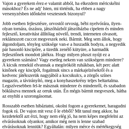
Vajon a gyerekem érez-e valamit abból, ha elkezdem méricskélni
másokhoz? És ne adj’ Isten, mi történik, ha ebben a nagy
versenyzésben időnként vesztesnek bizonyul?
Jobb esetben fejlesztésre, orvostól orvosig, bébi nyelvórára, ilyen-
olyan tornára, úszásra, játszóházból játszóházba cipelem és minden
fejlesztő, kreativitást állítólag növelő, trendi, interneten olvasott,
reklámozott cuccot megveszek neki. Bármit. Meg sem állok, hogy
átgondoljam, tényleg szüksége van-e a huszadik bodyra, a negyedik
pár hasonló kiscipőre, a tizedik zenélő kütyüre, a harmadik
fejlesztőnek mondott játékra. Hogy milyen pluszt nyújt ez a
gyerekem számára? Vagy esetleg nekem van szükségem minderre?
A kicsik remekül elvannak a megörökölt ruhákban, két perc alatt
kinőnek egy kiscipőt, fogalmuk sincs a márkajelzésekről és a
kedvenc játékszerük nagyjából a kocsikulcs, a zörgős színes
magazin, a távirányító, meg a konyhaszekrény teljes beltartalma.
Legszívesebben fel-le másznak mindenre és mindenről, és szabadon
bóklászva mennek az orruk után. Én mégis bármit megveszek, hátha
az enyhíti a szorongásomat.
Rosszabb esetben hibáztatni, okolni fogom a gyerekemet, haragudni
fogok rá. De vajon mit vesz ő le ebből? Mit tanul meg akkor, ha
kezdetektől azt érzi, hogy nem elég jó, ha nem képes megfelelni az
elvárásoknak olyankor, amikor még nem is lenne szabad
elvárásoknak lenniük? Egyáltalán: milyen mérce és mértékegység