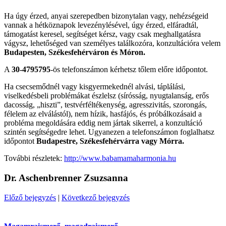
Ha úgy érzed, anyai szerepedben bizonytalan vagy, nehézségeid
vannak a hétköznapok levezénylésével, úgy érzed, elfáradtál,
támogatást keresel, segítséget kérsz, vagy csak meghallgatásra
vágysz, lehetőséged van személyes találkozóra, konzultációra velem
Budapesten, Székesfehérváron és Móron.
A
30-4795795
-ös telefonszámon kérhetsz tőlem előre időpontot.
Ha csecsemődnél vagy kisgyermekednél alvási, táplálási,
viselkedésbeli problémákat észlelsz (sírósság, nyugtalanság, erős
dacosság, „hiszti”, testvérféltékenység, agresszivitás, szorongás,
félelem az elválástól), nem hízik, hasfájós, és próbálkozásaid a
probléma megoldására eddig nem jártak sikerrel, a konzultáció
szintén segítségedre lehet. Ugyanezen a telefonszámon foglalhatsz
időpontot
Budapestre, Székesfehérvárra vagy Mórra.
További részletek:
http://www.babamamaharmonia.hu
Dr. Aschenbrenner Zsuzsanna
Előző bejegyzés
|
Következő bejegyzés