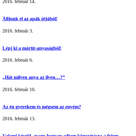
2016. február 14.
Álljunk el az apák útjából!
2016. február 3.
Lépj ki a mártír-anyaságból!
2016. február 6.
„Hát milyen anya az ilyen…?”
2016. február 10.
Az én gyerekem és mégsem az enyém?
2016. február 13.
Valami készül, avagy hogyan adtam könyvírásra a fejem