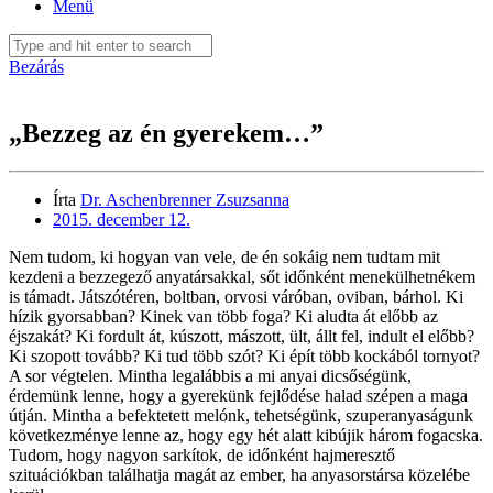
Menü
Bezárás
„Bezzeg az én gyerekem…”
Írta
Dr. Aschenbrenner Zsuzsanna
2015. december 12.
Nem tudom, ki hogyan van vele, de én sokáig nem tudtam mit
kezdeni a bezzegező anyatársakkal, sőt időnként menekülhetnékem
is támadt. Játszótéren, boltban, orvosi váróban, oviban, bárhol. Ki
hízik gyorsabban? Kinek van több foga? Ki aludta át előbb az
éjszakát? Ki fordult át, kúszott, mászott, ült, állt fel, indult el előbb?
Ki szopott tovább? Ki tud több szót? Ki épít több kockából tornyot?
A sor végtelen. Mintha legalábbis a mi anyai dicsőségünk,
érdemünk lenne, hogy a gyerekünk fejlődése halad szépen a maga
útján. Mintha a befektetett melónk, tehetségünk, szuperanyaságunk
következménye lenne az, hogy egy hét alatt kibújik három fogacska.
Tudom, hogy nagyon sarkítok, de időnként hajmeresztő
szituációkban találhatja magát az ember, ha anyasorstársa közelébe