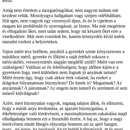
kerül.
Amíg nem értettem a mozgatórugóikat, nem nagyon tudtam mit
kezdeni velük. Mosolyogva hallgattam vagy szépen odébbálltam.
Hát igen, nem vagyok egy versenyző típus, és én is cipeltem a
magam kis problémáit és szorongásait, az biztos. Ma már megértem
és elfogadom őket, mert talán sejtem, hogy mi készteti őket erre a
viselkedésre. Már nem vonódok be, hanem könnyedén kívül tudok
maradni ezeken a helyzeteken.
Vajon miért lesz belőlem, anyából a gyerekét szinte kényszeresen a
másikhoz mérő, gyereke és főként a saját értékét sokszor e
méricskélés, versenyeztetés alapján megítélő szülő? Miért van erre
szükségem? Valóban az én felelősségem, hogy időben kijön-e a
gyerekem foga, mert különben nem fognak jó anyának tartani?
Miért érzem úgy, hogy csak akkor érek valamit, ha ezeket a
dolgokat folyamatosan bizonyítom? De kinek is? Magamnak? Az
anyámnak? A páromnak? Az engem nem ismerő és szerintem el sem
ismerő külvilágnak?
Azért, mert bizonytalan vagyok, ingatag talajon állok, és elhiszem,
hogy a másik anya lerohanása, az igazam bizonygatása, a
tökéletességre való törekvésem, a maximalizmusom zakatolása majd
elhallgattatja bennem ezt a frusztráló érzést. A baj az, hogy a nagy
törekvésem miatti lihegés elnyomja bennem azt az apró hangot,
hogy „mi lenne, ha lassítanál, kicsit befelé hallgatóznál, itt és most