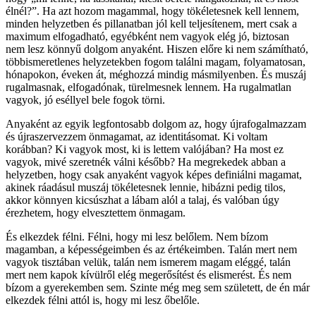
élnél?”. Ha azt hozom magammal, hogy tökéletesnek kell lennem,
minden helyzetben és pillanatban jól kell teljesítenem, mert csak a
maximum elfogadható, egyébként nem vagyok elég jó, biztosan
nem lesz könnyű dolgom anyaként. Hiszen előre ki nem számítható,
többismeretlenes helyzetekben fogom találni magam, folyamatosan,
hónapokon, éveken át, méghozzá mindig másmilyenben. És muszáj
rugalmasnak, elfogadónak, türelmesnek lennem. Ha rugalmatlan
vagyok, jó eséllyel bele fogok törni.
Anyaként az egyik legfontosabb dolgom az, hogy újrafogalmazzam
és újraszervezzem önmagamat, az identitásomat. Ki voltam
korábban? Ki vagyok most, ki is lettem valójában? Ha most ez
vagyok, mivé szeretnék válni később? Ha megrekedek abban a
helyzetben, hogy csak anyaként vagyok képes definiálni magamat,
akinek ráadásul muszáj tökéletesnek lennie, hibázni pedig tilos,
akkor könnyen kicsúszhat a lábam alól a talaj, és valóban úgy
érezhetem, hogy elvesztettem önmagam.
És elkezdek félni. Félni, hogy mi lesz belőlem. Nem bízom
magamban, a képességeimben és az értékeimben. Talán mert nem
vagyok tisztában velük, talán nem ismerem magam eléggé, talán
mert nem kapok kívülről elég megerősítést és elismerést. És nem
bízom a gyerekemben sem. Szinte még meg sem született, de én már
elkezdek félni attól is, hogy mi lesz őbelőle.