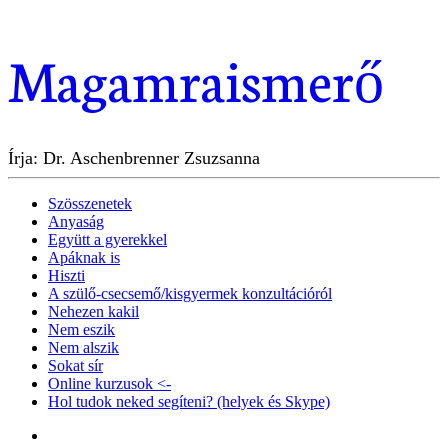
Magamraismerő
Írja: Dr. Aschenbrenner Zsuzsanna
Szösszenetek
Anyaság
Együtt a gyerekkel
Apáknak is
Hiszti
A szülő-csecsemő/kisgyermek konzultációról
Nehezen kakil
Nem eszik
Nem alszik
Sokat sír
Online kurzusok <-
Hol tudok neked segíteni? (helyek és Skype)