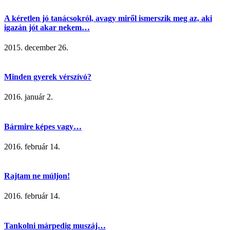
A kéretlen jó tanácsokról, avagy miről ismerszik meg az, aki
igazán jót akar nekem…
2015. december 26.
Minden gyerek vérszívó?
2016. január 2.
Bármire képes vagy…
2016. február 14.
Rajtam ne múljon!
2016. február 14.
Tankolni márpedig muszáj…