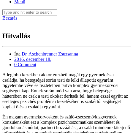
Menü
Bezárás
Hitvallás
Írta
Dr. Aschenbrenner Zsuzsanna
2016. december 18.
0 Comment
A legjobb kezekben akkor érezheti magát egy gyermek és a
családja, ha betegségei során testi és lelki állapotát egyaránt
figyelembe véve és tiszteletben tartva komplex gyermekorvosi
segítséget kap. Ennek során mód van arra, hogy betegsége
hátterében ne csak a testi okokat derítsék fel, hanem ezzel együtt az
esetleges pszichés problémái kezelésében is szakértői segítséget
kaphat ő és a családja egyaránt.
Én magam gye
rmekorvosként és szülő-csecsemő/kisgyermek
konzulensként ezt a komplex pszichoszomatikus szemléletet és
gondolkodásmódot, partneri hozzáállást, a család mindenre kiterjedő
informálását és a gyerekek maximális tiszteletben tartását vallom,