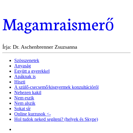
Magamraismerő
Írja: Dr. Aschenbrenner Zsuzsanna
Szösszenetek
Anyaság
Együtt a gyerekkel
Apáknak is
Hiszti
A szülő-csecsemő/kisgyermek konzultációról
Nehezen kakil
Nem eszik
Nem alszik
Sokat sír
Online kurzusok <-
Hol tudok neked segíteni? (helyek és Skype)