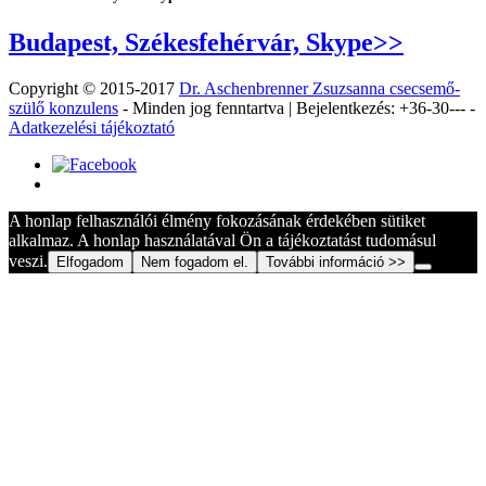
Budapest, Székesfehérvár, Skype>>
Copyright © 2015-2017
Dr. Aschenbrenner Zsuzsanna csecsemő-
szülő konzulens
- Minden jog fenntartva | Bejelentkezés: +36‐30‐-- -
Adatkezelési tájékoztató
A honlap felhasználói élmény fokozásának érdekében sütiket
alkalmaz. A honlap használatával Ön a tájékoztatást tudomásul
veszi.
Elfogadom
Nem fogadom el.
További információ >>