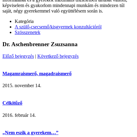
képviselem és gyakorlom mindennapi munkám és mindezen túl
saját, négy gyerekemmel való együttélésem során is.
Kategória
A szülő-csecsemő/kisgyermek konzultációról
Szösszenetek
Dr. Aschenbrenner Zsuzsanna
Előző bejegyzés
|
Következő bejegyzés
Magamraismerő, magadraismerő
2015. november 14.
Célkitűző
2016. február 14.
„Nem eszik a gyerekem…”