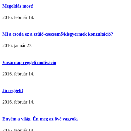
Megoldás most!
2016. február 14.
Mi a csoda ez a szülő-csecsemő/kisgyermek konzultáció?
2016. január 27.
Vasárnap reggeli motiváció
2016. február 14.
Jó reggelt!
2016. február 14.
Enyém a világ. Én meg az övé vagyok.
2016. február 14.