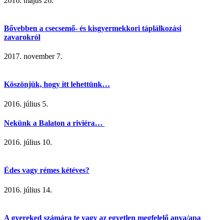
2016. május 26.
Bővebben a csecsemő- és kisgyermekkori táplálkozási
zavarokról
2017. november 7.
Köszönjük, hogy itt lehettünk…
2016. július 5.
Nekünk a Balaton a riviéra…
2016. július 10.
Édes vagy rémes kétéves?
2016. július 14.
A gyereked számára te vagy az egyetlen megfelelő anya/apa