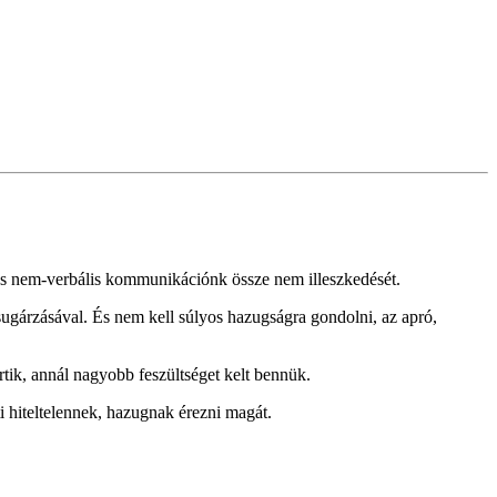
s és nem-verbális kommunikációnk össze nem illeszkedését.
isugárzásával. És nem kell súlyos hazugságra gondolni, az apró,
rtik, annál nagyobb feszültséget kelt bennük.
hiteltelennek, hazugnak érezni magát.