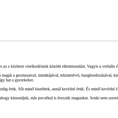
és az e közbeni viselkedésünk közötti ellentmondást. Vagyis a verbáli
a magát a gesztusaival, mimikájával, tekintetével, hanghordozásával, k
így hat a gye
rekekre.
ndig értik. Sőt minél kisebbek, annál kevésbé értik. És minél kevésbé é
hogy kimondjuk, már pocsékul is érezzük magunkat. Senki nem szereti 