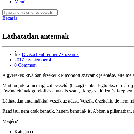
Menü
Bezárás
Láthatatlan antennák
Írta
Dr. Aschenbrenner Zsuzsanna
2017. szeptember 4.
0 Comment
A gyerekek kiválóan érzékelik kimondott szavaink jelentése, értelme 
Mint tudjuk, a ‘nem igazat beszélő’ (hazug) ember legtöbbször elárulj
jószándékúnak gondolt és annak is szánt, „kegyes” füllentés is éppen 
Láthatatlan antennáikkal veszik az adást. Veszik, érzékelik, de nem mi
Ráadásul nem csak bennük, hanem bennünk is. Abban a pillanatban, a
Megéri?
Kategória