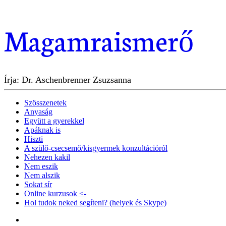
Magamraismerő
Írja: Dr. Aschenbrenner Zsuzsanna
Szösszenetek
Anyaság
Együtt a gyerekkel
Apáknak is
Hiszti
A szülő-csecsemő/kisgyermek konzultációról
Nehezen kakil
Nem eszik
Nem alszik
Sokat sír
Online kurzusok <-
Hol tudok neked segíteni? (helyek és Skype)