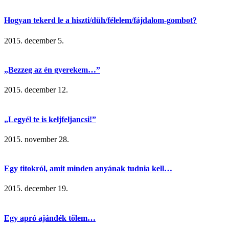
Hogyan tekerd le a hiszti/düh/félelem/fájdalom-gombot?
2015. december 5.
„Bezzeg az én gyerekem…”
2015. december 12.
„Legyél te is keljfeljancsi!”
2015. november 28.
Egy titokról, amit minden anyának tudnia kell…
2015. december 19.
Egy apró ajándék tőlem…