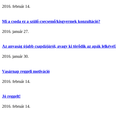
2016. február 14.
Mi a csoda ez a szülő-csecsemő/kisgyermek konzultáció?
2016. január 27.
Az anyaság újabb csapdájáról, avagy ki törődik az apák lelkével
2016. január 30.
Vasárnap reggeli motiváció
2016. február 14.
Jó reggelt!
2016. február 14.