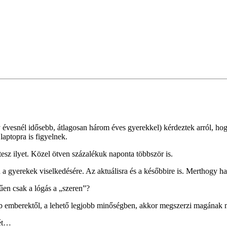
évesnél idősebb, átlagosan három éves gyerekkel) kérdeztek arról, hog
laptopra is figyelnek.
esz ilyet. Közel ötven százalékuk na
ponta többször is.
a gyerekek viselkedésére. Az aktuálisra és a későbbire is. Merthogy ha
űen csak a lógás a „szeren”?
b emberektől, a lehető legjobb minőségben, akkor megszerzi magának 
bét…