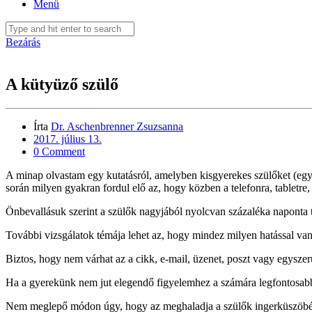
Menü
Bezárás
A kütyüző szülő
Írta
Dr. Aschenbrenner Zsuzsanna
2017. július 13.
0 Comment
A minap olvastam egy kutatásról, amelyben kisgyerekes szülőket (egy 
során milyen gyakran fordul elő az, hogy közben a telefonra, tabletre, 
Önbevallásuk szerint a szülők nagyjából nyolcvan százaléka naponta t
További vizsgálatok témája lehet az, hogy mindez milyen hatással van 
Biztos, hogy nem várhat az a cikk, e-mail, üzenet, poszt vagy egyszer
Ha a gyerekünk nem jut elegendő figyelemhez a számára legfontosab
Nem meglepő módon úgy, hogy az meghaladja a szülők ingerküszö