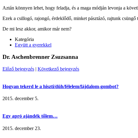
Aztán könnyen lehet, hogy feladja, és a maga módján levonja a követke
Ezek a csillogó, rajongó, érdeklődő, minket pásztázó, rajtunk csüngő t
De mi lesz akkor, amikor már nem?
Kategória
Együtt a gyerekkel
Dr. Aschenbrenner Zsuzsanna
Előző bejegyzés
|
Következő bejegyzés
Hogyan tekerd le a hiszti/düh/félelem/fájdalom-gombot?
2015. december 5.
Egy apró ajándék tőlem…
2015. december 23.