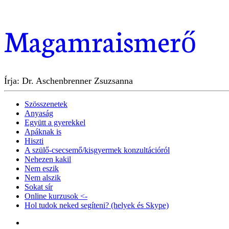
Magamraismerő
Írja: Dr. Aschenbrenner Zsuzsanna
Szösszenetek
Anyaság
Együtt a gyerekkel
Apáknak is
Hiszti
A szülő-csecsemő/kisgyermek konzultációról
Nehezen kakil
Nem eszik
Nem alszik
Sokat sír
Online kurzusok <-
Hol tudok neked segíteni? (helyek és Skype)